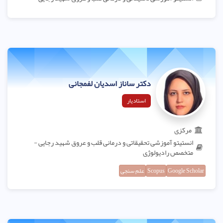
دکتر ساناز اسدیان لفمجانی
استادیار
مرکزی
انستیتو آموزشی تحقیقاتی و درمانی قلب و عروق شهید رجایی -
متخصص رادیولوژی
Google Scholar
Scopus
علم سنجی